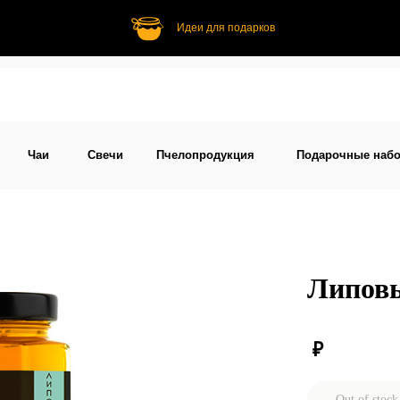
Идеи для подарков
Чаи
Свечи
Пчелопродукция
Подарочные набор
Чаи
Свечи
Пчелопродукция
Подарочные наб
Липов
₽
Out of stock