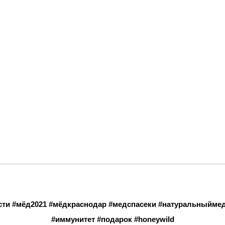
сти #мёд2021 #мёдкраснодар #медспасеки #натуральныймед
#иммунитет #подарок #honeywild