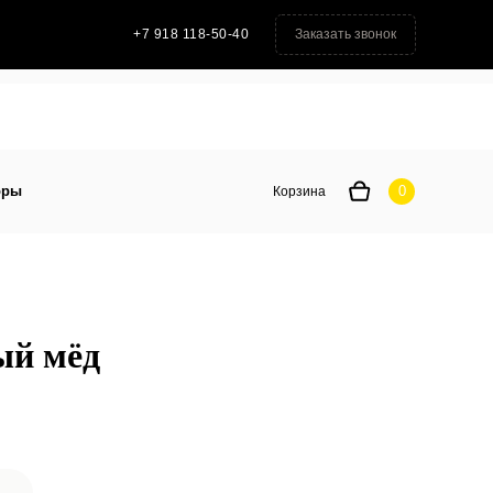
Заказать звонок
+7 918 118-50-40
ы
0
Корзина
оры
0
Корзина
ый мёд