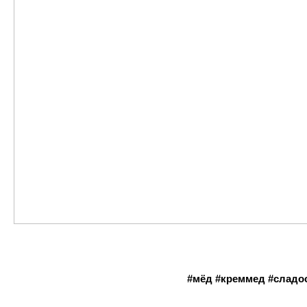
#мёд #креммед #сладо