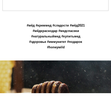
#мёд #креммед #сладости #мёд2021
#мёдкраснодар #медспасеки
#натуральныймед #купитьмед
#здоровье #иммунитет #подарок
#honeywild